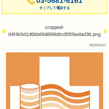
03-5681-6161
タップして電話する
cropped-
04f4b5d1d6bb69d896b8cd5f05edad3b.png
2020/04/21