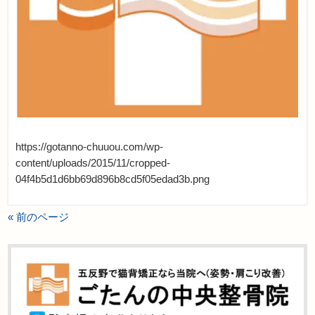
https://gotanno-chuuou.com/wp-
content/uploads/2015/11/cropped-
04f4b5d1d6bb69d896b8cd5f05edad3b.png
« 前のページ