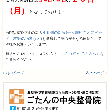
１月の
休診日
は
日曜日
と
祝日
の
（月）
となっております。
当院は感染防止の為の
４５個の対策(一人施術ごとにベッ
ド、枕等の消毒など)
を
徹底
して安心安全な治療院として
皆様をお迎えいたします。
新規の方やおひさしぶりの方は
こちら（初めての方へ）
を
ご参照ください。
« 前のページ
次のページ »